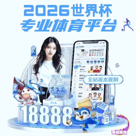
华体会(hth)体验app官方入口-
华体会世界杯（中国）
信息提示
您还未登录！
如果浏览器没有自动跳转，请点击返回
华体会(hth)体验app官方入口-华体会世界杯（中国）